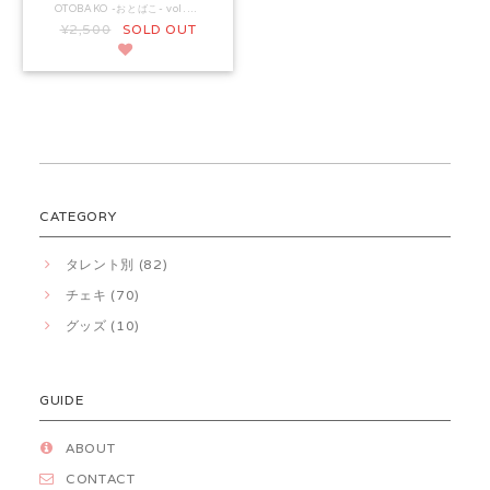
OTOBAKO -おとばこ- vol.8 開催を記念して 枚数限定でリモートチェキを販売します。 こちらのリモートチェキをご購入のお客様を対象に ご希望タレントよりサイン＆宛名を入れ、ご郵送します。 各出演者のリモートチェキ3枚ごとのご購入で 「個人ブロマイド(各出演者全1種)」と「集合ブロマイド(全1種)」各1枚を同梱いたします。 複数出演者のリモートチェキを3枚ずつ購入した場合は出演者分お付けします。 ※同出演者、3枚ごとの注文で1枚適用となります。 ※特典の適用は1決済ごとでカウントとなります。（2、3度に分けて決済した場合は適用されません。) ※枚数限定の販売となりますので、特典の枚数分購入できない場合がございます。ご了承ください。 ▼発送予定日 2026年8月下旬からの順次発送を予定しています。 ▼注意事項 ・宛名なし（サインのみ）は指定できません。 ・宛名にはお名前・ニックネーム等のみを記載ください。メッセージを入れても無効となります。 ・名前以外のプライバシー情報（SNSアカウント・メールアドレス等）を入れても無効となります。 ・入力された宛名に、プライバシー情報やメッセージが含まれる場合、またはスタッフが不適切と判断した場合該当内容を変更、削除させていただく場合があります。 (変更後の宛名は本名の名字とさせていただきます。) ・万が一お客様が記載した内容が生配信にて発言された場合による一切の責任は負いかねます。 ・チェキ等に関するリクエスト（ポーズ・衣装など）は一切対応できません。
¥2,500
SOLD OUT
CATEGORY
タレント別 (82)
チェキ (70)
グッズ (10)
GUIDE
ABOUT
CONTACT