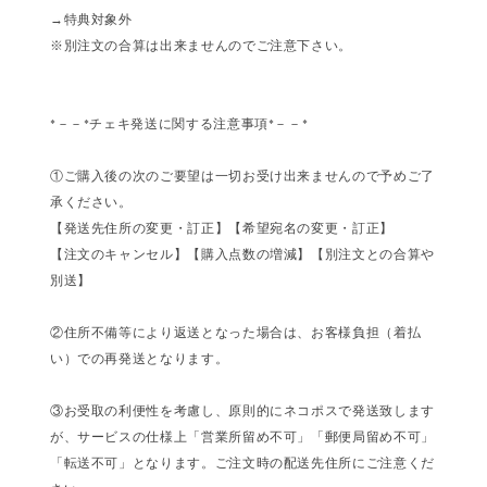
→特典対象外
※別注文の合算は出来ませんのでご注意下さい。
*－－*チェキ発送に関する注意事項*－－*
①ご購入後の次のご要望は一切お受け出来ませんので予めご了
承ください。
【発送先住所の変更・訂正】【希望宛名の変更・訂正】
【注文のキャンセル】【購入点数の増減】【別注文との合算や
別送】
②住所不備等により返送となった場合は、お客様負担（着払
い）での再発送となります。
③お受取の利便性を考慮し、原則的にネコポスで発送致します
が、サービスの仕様上「営業所留め不可」「郵便局留め不可」
「転送不可」となります。ご注文時の配送先住所にご注意くだ