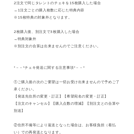
2注文で同じタレントのチェキを15枚購入した場合
→1注文ごとの購入枚数に応じた特典内容
※15枚特典の対象外となります。
2枚購入後、別注文で3枚購入した場合
→特典対象外
※別注文の合算は出来ませんのでご注意ください。
*－－*チェキ発送に関する注意事項*－－*
①ご購入後の次のご要望は一切お受け出来ませんので予めご了
承ください。
【発送先住所の変更・訂正】【希望宛名の変更・訂正】
【注文のキャンセル】【購入点数の増減】【別注文との合算や
別送】
②住所不備等により返送となった場合は、お客様負担（着払
い）での再発送となります。