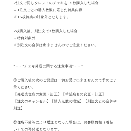
2注文で同じタレントのチェキを15枚購入した場合
→1注文ごとの購入枚数に応じた特典内容
※15枚特典の対象外となります。
2枚購入後、別注文で3枚購入した場合
→特典対象外
※別注文の合算は出来ませんのでご注意ください。
*－－*チェキ発送に関する注意事項*－－*
①ご購入後の次のご要望は一切お受け出来ませんので予めご了
承ください。
【発送先住所の変更・訂正】【希望宛名の変更・訂正】
【注文のキャンセル】【購入点数の増減】【別注文との合算や
別送】
②住所不備等により返送となった場合は、お客様負担（着払
い）での再発送となります。