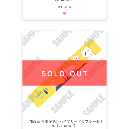
¥1,500
【加藤結 生誕記念】ハイブリッドマフラータオ
ル【ZR0809】