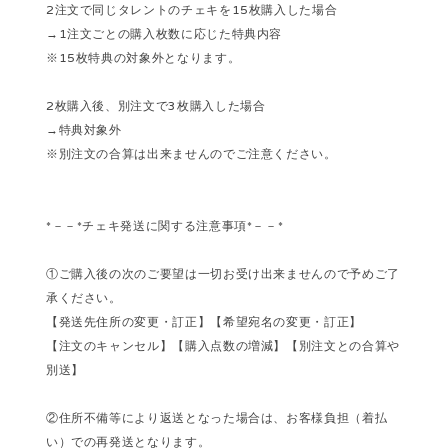
2注文で同じタレントのチェキを15枚購入した場合
→1注文ごとの購入枚数に応じた特典内容
※15枚特典の対象外となります。
2枚購入後、別注文で3枚購入した場合
→特典対象外
※別注文の合算は出来ませんのでご注意ください。
*－－*チェキ発送に関する注意事項*－－*
①ご購入後の次のご要望は一切お受け出来ませんので予めご了
承ください。
【発送先住所の変更・訂正】【希望宛名の変更・訂正】
【注文のキャンセル】【購入点数の増減】【別注文との合算や
別送】
②住所不備等により返送となった場合は、お客様負担（着払
い）での再発送となります。