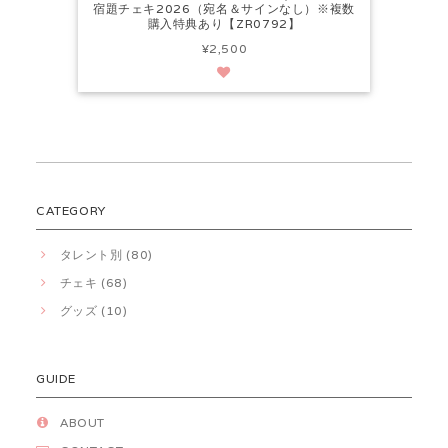
宿題チェキ2026（宛名＆サインなし）※複数
購入特典あり【ZR0792】
¥2,500
CATEGORY
タレント別 (80)
チェキ (68)
グッズ (10)
GUIDE
ABOUT